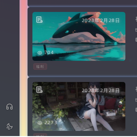
2023年2月28日
704
福利
2023年2月28日
2273
福利