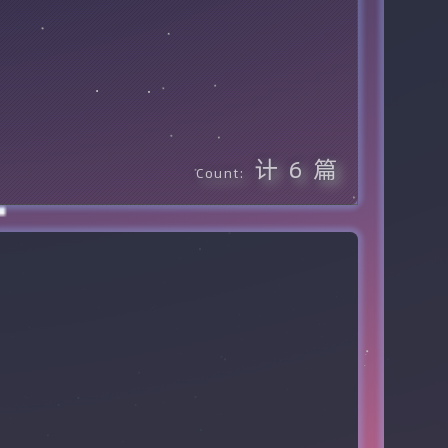
计 6 篇
Count: